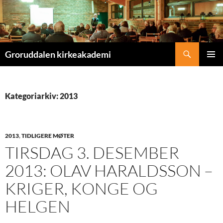
Søk
Groruddalen kirkeakademi
HOPP
PRIMÆ
TIL
INNHOLD
Kategoriarkiv: 2013
2013
,
TIDLIGERE MØTER
TIRSDAG 3. DESEMBER
2013: OLAV HARALDSSON –
KRIGER, KONGE OG
HELGEN