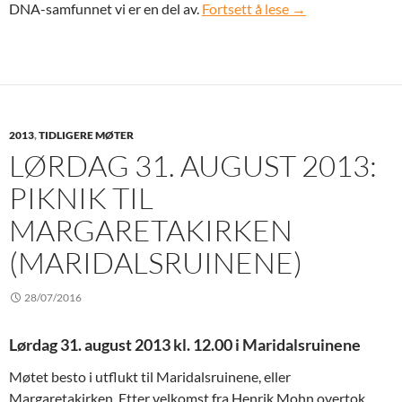
Tirsdag 8. oktober
DNA-samfunnet vi er en del av.
Fortsett å lese
→
2013
,
TIDLIGERE MØTER
LØRDAG 31. AUGUST 2013:
PIKNIK TIL
MARGARETAKIRKEN
(MARIDALSRUINENE)
28/07/2016
Lørdag 31. august 2013 kl. 12.00 i Maridalsruinene
Møtet besto i utflukt til Maridalsruinene, eller
Margaretakirken. Etter velkomst fra Henrik Mohn overtok