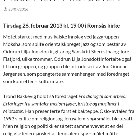
28/07/2016
Tirsdag 26. februar 2013 kl. 19.00 i Romsås kirke
Møtet startet med musikalske innslag ved jazzgruppen
Moksha, som spilte orientalskpreget jazz og som består av
Oddrun Lilja Jonsdottir, gitar og Sanskriti Sherestha og Tore
Flatjord, ulike trommer. Oddrun Lilja Jonsdottir fortalte også
litt om gruppen, og gruppen ble introdusert av Jon Gunnar
Jørgensen, som poengterte sammenhengen med foredraget
som kom etter – kulturmøte.
Trond Bakkevig holdt så foredraget
Fra dialog til samarbeid.
Erfaringer fra samtaler mellom jøder, kristne og muslimer i
Midtøsten.
Han presenterte først et bakteppe. Oslo-avtalen fra
1993 sier lite om religion, og Jerusalem-spørsmålet ble utsatt.
Men religion og politikk er så tett sammenvevet at en del
religiøse ledere ønsket at Jerusalem-spørsmålet måtte