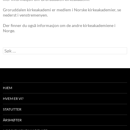
Groruddalen kirkeakademi er medlem i Norske kirkeakademier, se
nederst i venstremenyen.
Der finner du også informasjon om de andre kirkeakademiene i
Norge.
Søk
etter:
HJEM
HVEM ER VI?
STATUTTER
ÅRSMØTER