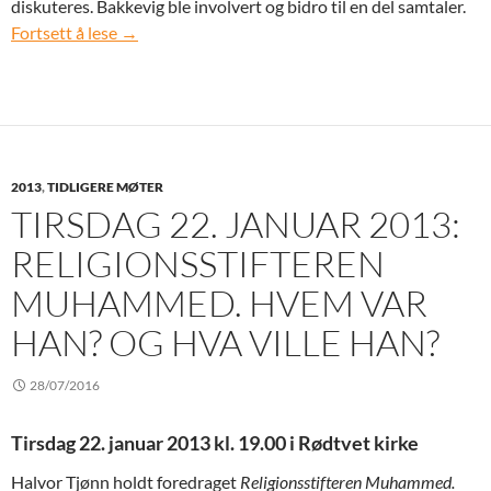
diskuteres. Bakkevig ble involvert og bidro til en del samtaler.
Tirsdag 26. februar 2013: Fra dialog til samarbeid
Fortsett å lese
→
2013
,
TIDLIGERE MØTER
TIRSDAG 22. JANUAR 2013:
RELIGIONSSTIFTEREN
MUHAMMED. HVEM VAR
HAN? OG HVA VILLE HAN?
28/07/2016
Tirsdag 22. januar 2013 kl. 19.00 i Rødtvet kirke
Halvor Tjønn holdt foredraget
Religionsstifteren Muhammed.