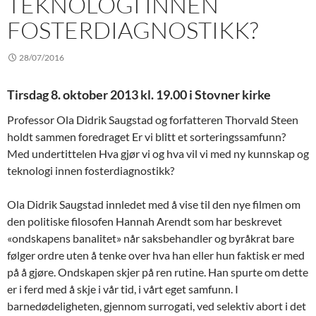
TEKNOLOGI INNEN
FOSTERDIAGNOSTIKK?
28/07/2016
Tirsdag 8. oktober 2013 kl. 19.00 i Stovner kirke
Professor Ola Didrik Saugstad og forfatteren Thorvald Steen
holdt sammen foredraget Er vi blitt et sorteringssamfunn?
Med undertittelen Hva gjør vi og hva vil vi med ny kunnskap og
teknologi innen fosterdiagnostikk?
Ola Didrik Saugstad innledet med å vise til den nye filmen om
den politiske filosofen Hannah Arendt som har beskrevet
«ondskapens banalitet» når saksbehandler og byråkrat bare
følger ordre uten å tenke over hva han eller hun faktisk er med
på å gjøre. Ondskapen skjer på ren rutine. Han spurte om dette
er i ferd med å skje i vår tid, i vårt eget samfunn. I
barnedødeligheten, gjennom surrogati, ved selektiv abort i det