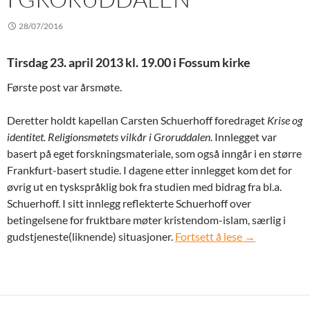
28/07/2016
Tirsdag 23. april 2013 kl. 19.00 i Fossum kirke
Første post var årsmøte.
Deretter holdt kapellan Carsten Schuerhoff foredraget
Krise og
identitet. Religionsmøtets vilkår i Groruddalen
. Innlegget var
basert på eget forskningsmateriale, som også inngår i en større
Frankfurt-basert studie. I dagene etter innlegget kom det for
øvrig ut en tyskspråklig bok fra studien med bidrag fra bl.a.
Schuerhoff. I sitt innlegg reflekterte Schuerhoff over
betingelsene for fruktbare møter kristendom-islam, særlig i
Tirsdag 23. ap
gudstjeneste(liknende) situasjoner.
Fortsett å lese
→