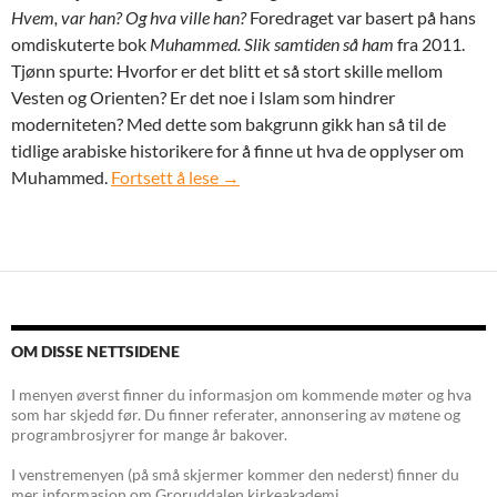
Hvem, var han? Og hva ville han?
Foredraget var basert på hans
omdiskuterte bok
Muhammed. Slik samtiden så ham
fra 2011.
Tjønn spurte: Hvorfor er det blitt et så stort skille mellom
Vesten og Orienten? Er det noe i Islam som hindrer
moderniteten? Med dette som bakgrunn gikk han så til de
tidlige arabiske historikere for å finne ut hva de opplyser om
Tirsdag 22. januar 2013: Religionss
Muhammed.
Fortsett å lese
→
OM DISSE NETTSIDENE
I menyen øverst finner du informasjon om kommende møter og hva
som har skjedd før. Du finner referater, annonsering av møtene og
programbrosjyrer for mange år bakover.
I venstremenyen (på små skjermer kommer den nederst) finner du
mer informasjon om Groruddalen kirkeakademi.