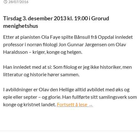
28/07/2016
Tirsdag 3. desember 2013 kl. 19.00 i Grorud
menighetshus
Etter at pianisten Ola Faye spilte Bånsull frå Oppdal innledet
professor i norrøn filologi Jon Gunnar Jørgensen om Olav
Haraldsson – kriger, konge og helgen.
Han innledet med at si: Som filolog er jeg ikke historiker, men
litteratur og historie hører sammen.
I avbildninger er Olav den Hellige alltid avbildet med øks og
eple eller septer – og glorie. Han fullførte sitt samlingsverk som
Tirsdag 3. desember 201
konge og kristnet landet.
Fortsett å lese
→