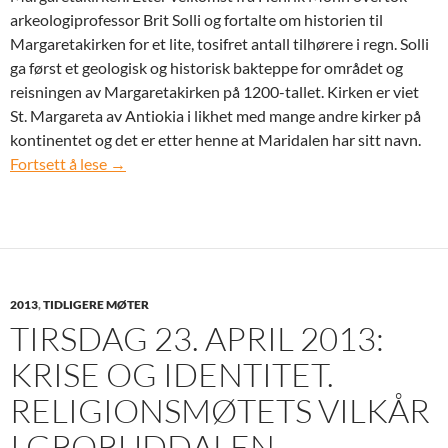
arkeologiprofessor Brit Solli og fortalte om historien til
Margaretakirken for et lite, tosifret antall tilhørere i regn. Solli
ga først et geologisk og historisk bakteppe for området og
reisningen av Margaretakirken på 1200-tallet. Kirken er viet
St. Margareta av Antiokia i likhet med mange andre kirker på
kontinentet og det er etter henne at Maridalen har sitt navn.
Lørdag 31. august 2013: Piknik til Margaretakirk
Fortsett å lese
→
2013
,
TIDLIGERE MØTER
TIRSDAG 23. APRIL 2013:
KRISE OG IDENTITET.
RELIGIONSMØTETS VILKÅR
I GRORUDDALEN