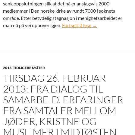
sank oppslutningen slik at det nå er anslagsvis 2000
medlemmer i Den norske kirke av rundt 7000 i soknets
område. Etter betydelig stagnasjon i menighetsarbeidet er
Tirsdag 19. mars 2013
man nå på vei oppover igjen.
Fortsett å lese
→
2013
,
TIDLIGERE MØTER
TIRSDAG 26. FEBRUAR
2013: FRA DIALOG TIL
SAMARBEID. ERFARINGER
FRA SAMTALER MELLOM
JØDER, KRISTNE OG
MUSLIMER I MIDTØSTEN