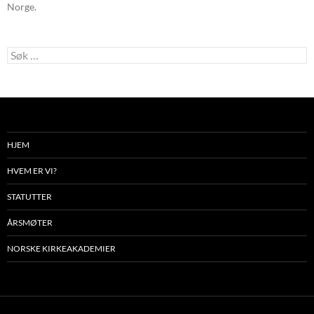
Norge.
Søk
etter:
HJEM
HVEM ER VI?
STATUTTER
ÅRSMØTER
NORSKE KIRKEAKADEMIER