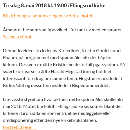
Tirsdag 8. mai 2018 kl. 19.00 i Ellingsrud kirke
Klikk her og se annonseringen av dette møtet.
Årsmøtet ble som vanlig avviklet i forkant av medlemsmøtet.
Se eget referat.
Denne kvelden sto leder av Kirkerådet, Kristin Gunleiksrud
Raaum, på programmet med spørsmålet «Er det håp for
kirken». Dessverre måtte Kristin melde forfall pga. sykdom. På
svært kort varsel trådte Harald Hegstad inn og holdt et
interessant foredrag om samme tema. Hegstad er nestleder i
Kirkerådet og dessuten nestleder i Bispedømmerådet.
Lite visste styret om hvor aktuelt dette spørsmålet skulle bli i
mai 2018. Møtet ble holdt i Ellingsrud kirke, som er blant de
kirkene i Groruddalen som er truet av nedleggelse eller
omdisponering etter den nye kirkebruksplanen.
Tirsdag 8. mai 2018: Er det håp for kirken?
Fortsett å lese
→