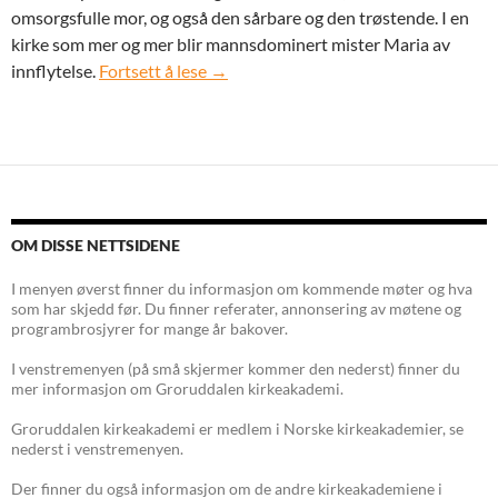
omsorgsfulle mor, og også den sårbare og den trøstende. I en
kirke som mer og mer blir mannsdominert mister Maria av
Tirsdag 30. januar 2018: Maria i samfun
innflytelse.
Fortsett å lese
→
OM DISSE NETTSIDENE
I menyen øverst finner du informasjon om kommende møter og hva
som har skjedd før. Du finner referater, annonsering av møtene og
programbrosjyrer for mange år bakover.
I venstremenyen (på små skjermer kommer den nederst) finner du
mer informasjon om Groruddalen kirkeakademi.
Groruddalen kirkeakademi er medlem i Norske kirkeakademier, se
nederst i venstremenyen.
Der finner du også informasjon om de andre kirkeakademiene i