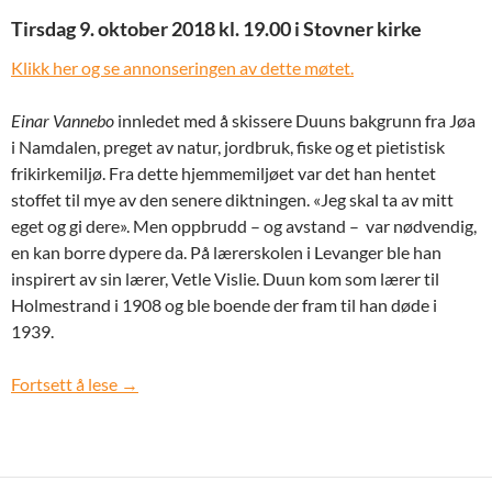
Tirsdag 9. oktober 2018 kl. 19.00 i Stovner kirke
Klikk her og se annonseringen av dette møtet.
Einar Vannebo
innledet med å skissere Duuns bakgrunn fra Jøa
i Namdalen, preget av natur, jordbruk, fiske og et pietistisk
frikirkemiljø. Fra dette hjemmemiljøet var det han hentet
stoffet til mye av den senere diktningen. «Jeg skal ta av mitt
eget og gi dere». Men oppbrudd – og avstand – var nødvendig,
en kan borre dypere da. På lærerskolen i Levanger ble han
inspirert av sin lærer, Vetle Vislie. Duun kom som lærer til
Holmestrand i 1908 og ble boende der fram til han døde i
1939.
Tirsdag 9. oktober 2018: Menneske og medmenne
Fortsett å lese
→