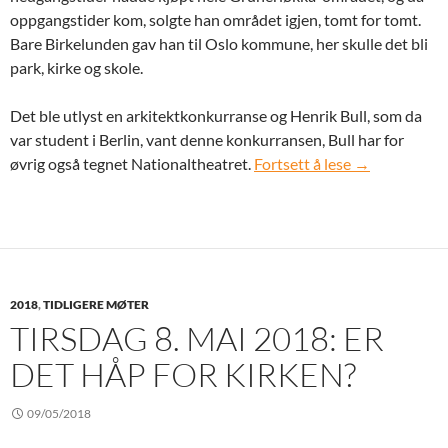
oppgangstider kom, solgte han området igjen, tomt for tomt.
Bare Birkelunden gav han til Oslo kommune, her skulle det bli
park, kirke og skole.
Det ble utlyst en arkitektkonkurranse og Henrik Bull, som da
var student i Berlin, vant denne konkurransen, Bull har for
Lørdag 1. sep
øvrig også tegnet Nationaltheatret.
Fortsett å lese
→
2018
,
TIDLIGERE MØTER
TIRSDAG 8. MAI 2018: ER
DET HÅP FOR KIRKEN?
09/05/2018