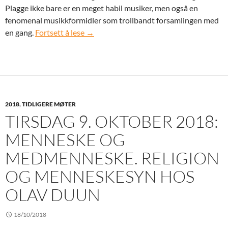
Plagge ikke bare er en meget habil musiker, men også en
fenomenal musikkformidler som trollbandt forsamlingen med
Tirsdag 13. november 2018: Musikken tolk
en gang.
Fortsett å lese
→
2018
,
TIDLIGERE MØTER
TIRSDAG 9. OKTOBER 2018:
MENNESKE OG
MEDMENNESKE. RELIGION
OG MENNESKESYN HOS
OLAV DUUN
18/10/2018