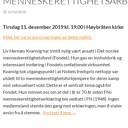
MENNESKERETTIGHETSARB
12/12/2018
Tirsdag 11. desember 2019 kl. 19.00 i Høybråten kirke
Klikk her og se annonseringen av dette møtet.
Liv Hernæs Kvanvig har inntil nylig vært ansatt i Det norske
menneskerettighetsfond (Fondet). Hun gav en innholdsrik og
interessant innføring i Fondets omfattende virksomhet.
Kvanvig tok utgangspunkt i at Nobels fredspris nettopp var
utdelt til to menneskerettighets­forkjempere for deres kamp
mot seksualisert vold. Dette er et sentralt tema også for
Fondet. Hun minnet oss om at det i år er 70 år siden FNs
menneskerettighetserklæring ble vedtatt i FN (1948). Ingen
medlemsland stemte den gang mot erklæringen, men 8 stater
Tirsdag 11. desember 2018: H
avsto fra å stemme.
Fortsett å lese
→