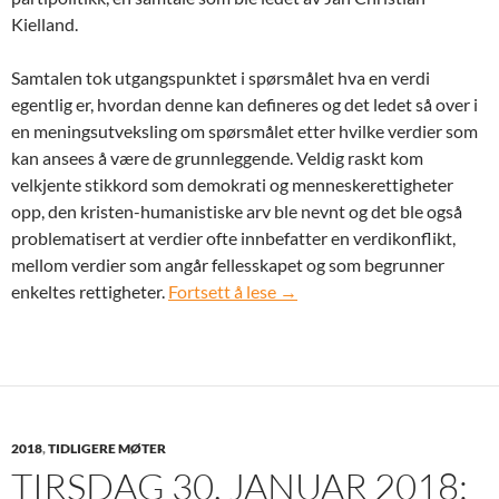
Kielland.
Samtalen tok utgangspunktet i spørsmålet hva en verdi
egentlig er, hvordan denne kan defineres og det ledet så over i
en meningsutveksling om spørsmålet etter hvilke verdier som
kan ansees å være de grunnleggende. Veldig raskt kom
velkjente stikkord som demokrati og menneskerettigheter
opp, den kristen-humanistiske arv ble nevnt og det ble også
problematisert at verdier ofte innbefatter en verdikonflikt,
mellom verdier som angår fellesskapet og som begrunner
Tirsdag 27. februar 2018: Ver
enkeltes rettigheter.
Fortsett å lese
→
2018
,
TIDLIGERE MØTER
TIRSDAG 30. JANUAR 2018: