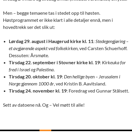
Men – begge temaene tas i stedet opp til høsten.
Høstprogrammet er ikke klart i alle detaljer ennå, men i
hovedtrekk ser det slik ut:
Lørdag 29. august i Haugerud kirke kl. 11
:
Stedegengjøring –
et avgjørende aspekt ved folkekirken
, ved Carsten Schuerhoff.
Dessuten: Årsmøte.
Tirsdag 22. september i Stovner kirke kl. 19
:
Kirkeuka for
fred i Israel og Palestina
.
Tirsdag 20. oktober kl. 19
:
Den hellige byen – Jerusalem i
Norge gjennom 1000 år
, ved Kristin B. Aavitsland.
Tirsdag 24. november kl. 19
: Foredrag ved Gunnar Stålsett.
Sett av datoene nå. Og – Vel møtt til alle!