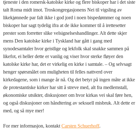
tjeneste i den romersk-katolske kirke og flere biskoper har i det siste
talt Roma midt imot. Troskongregasjonens Nei til vigsling av
likekjønnede par falt ikke i god jord i noen bispedømmer og noen
biskoper har sagt tydelig ifra at de ikke kommer til å irettesetter
prester som forretter slike velsignelseshandlinger. Alt dette skjer
mens Den katolske kirke i Tyskland har gått i gang med
synodesamtaler hvor geistlige og lekfolk skal snakke sammen på
likefot, ei heller dette er vanlig og viser hvor sterke fløyer den
katolske kirke har, det er virkelig en kirke i samtale. – Og selvsagt
henger spørsmålet om muligheten til felles nattverd over
kirkedagene, som i mange år nå. Og det betyr på ingen måte at ikke
de protestantiske kirker har sitt å streve med, alt fra medlemstall,
økonomiske utsikter, diskusjoner om hvor kirkas vei skal føre hen,
og også diskusjoner om håndtering av seksuell misbruk. Alt dette er
med, og så mye mer!
For mer informasjon, kontakt
Carsten Schuerhoff
.