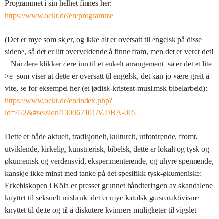
Programmet i sin helhet finnes her:
https://www.oekt.de/en/programme
(Det er mye som skjer, og ikke alt er oversatt til engelsk på disse
sidene, så det er litt overveldende å finne fram, men det er verdt det!
– Når dere klikker dere inn til et enkelt arrangement, så er det et lite
>e som viser at dette er oversatt til engelsk, det kan jo være greit å
vite, se for eksempel her (et jødisk-kristent-muslimsk bibelarbeid):
https://www.oekt.de/en/index.php?
id=472&#session/130067101/V.DBA-005
Dette er både aktuelt, tradisjonelt, kulturelt, utfordrende, fromt,
utviklende, kirkelig, kunstnerisk, bibelsk, dette er lokalt og tysk og
økumenisk og verdensvid, eksperimenterende, og uhyre spennende,
kanskje ikke minst med tanke på det spesifikk tysk-økumeniske:
Erkebiskopen i Köln er presset grunnet håndteringen av skandalene
knyttet til seksuelt misbruk, det er mye katolsk grasrotaktivisme
knyttet til dette og til å diskutere kvinners muligheter til vigslet