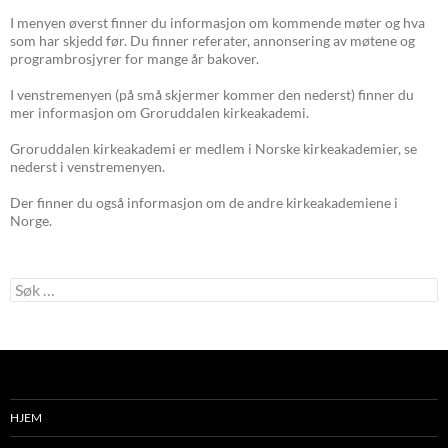
I menyen øverst finner du informasjon om kommende møter og hva
som har skjedd før. Du finner referater, annonsering av møtene og
programbrosjyrer for mange år bakover.
I venstremenyen (på små skjermer kommer den nederst) finner du
mer informasjon om Groruddalen kirkeakademi.
Groruddalen kirkeakademi er medlem i Norske kirkeakademier, se
nederst i venstremenyen.
Der finner du også informasjon om de andre kirkeakademiene i
Norge.
Søk
etter:
HJEM