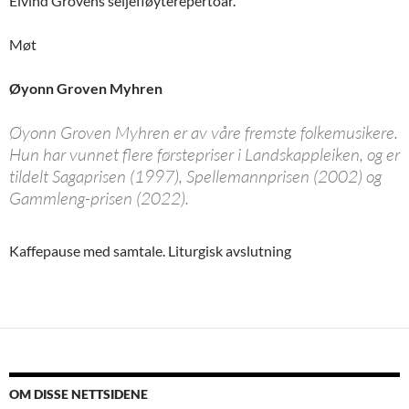
Eivind Grovens seljefløyterepertoar.
Møt
Øyonn Groven Myhren
Øyonn Groven Myhren er av våre fremste folkemusikere.
Hun har vunnet flere førstepriser i Landskappleiken, og er
tildelt Sagaprisen (1997), Spellemannprisen (2002) og
Gammleng-prisen (2022).
Kaffepause med samtale. Liturgisk avslutning
Innleggsnavigasjon
OM DISSE NETTSIDENE