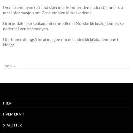
I venstremenyen (på små skjermer kommer den nederst) finner du
mer informasjon om Groruddalen kirkeakademi.
Groruddalen kirkeakademi er medlem i Norske kirkeakademier, se
nederst i venstremenyen.
Der finner du også informasjon om de andre kirkeakademiene i
Norge.
Søk
etter:
HJEM
HVEM ER VI?
STATUTTER