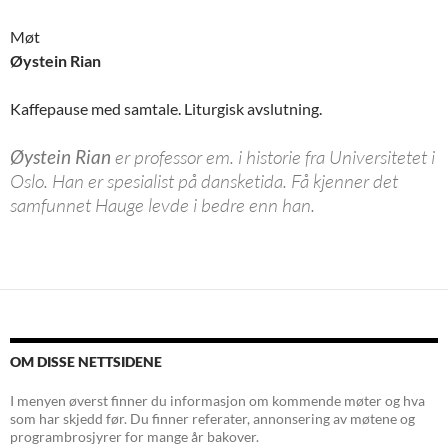
Møt
Øystein Rian
Kaffepause med samtale. Liturgisk avslutning.
Øystein Rian
er professor em. i historie fra Universitetet i
Oslo. Han er spesialist på dansketida. Få kjenner det
samfunnet Hauge levde i bedre enn han.
Innleggsnavigasjon
OM DISSE NETTSIDENE
I menyen øverst finner du informasjon om kommende møter og hva
som har skjedd før. Du finner referater, annonsering av møtene og
programbrosjyrer for mange år bakover.