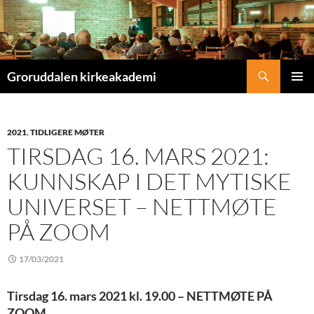
Søk
Groruddalen kirkeakademi
HOPP
PRIMÆ
TIL
INNHOLD
2021
,
TIDLIGERE MØTER
TIRSDAG 16. MARS 2021:
KUNNSKAP I DET MYTISKE
UNIVERSET – NETTMØTE
PÅ ZOOM
17/03/2021
Tirsdag 16. mars 2021 kl. 19.00 – NETTMØTE PÅ
ZOOM