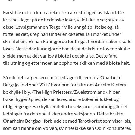
Først ble det en liten anekdote fra kristningen av Island. De
kristne klaget på de hedenske lover, ville ikke la seg styre av
disse. Lovsigemannen Torgeir ville unngå splittelse og, så
fortelles det, krøp han under en oksefell, lå i mørket under
skinnfellen, før han kunngjorde for tinget hvordan saken skulle
løses. Neste dag kunngjorde han da at de kristne lovene skulle
gjelde, men at det var lov å blote i det skjulte. Dette fant
tilslutning og etter noen år opphørte skikken med å blote helt.
Så minnet Jørgensen om foredraget til Leonora Onarheim
Bergsjø i oktober 2017 hvor hun fortalte om Anselm Kiefers
bokhylle i bly, «The High Priestess/Zweistromland». Noen
bøker ligger åpnet, de kan leses, andre bøker er lukket og
utilgjengelige. Bokhylla er delt i to seksjoner, samtidig går det
ledninger fra den ene til den andre seksjonen. Dette brakte
Onarheim Bergjsø i forbindelse med Tarotkortet som viser Isis,
som kan minne om Volven, kvinneskikkelsen Odin konsulterer.