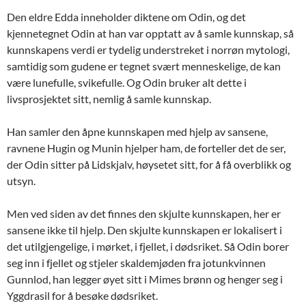
Den eldre Edda inneholder diktene om Odin, og det
kjennetegnet Odin at han var opptatt av å samle kunnskap, så
kunnskapens verdi er tydelig understreket i norrøn mytologi,
samtidig som gudene er tegnet svært menneskelige, de kan
være lunefulle, svikefulle. Og Odin bruker alt dette i
livsprosjektet sitt, nemlig å samle kunnskap.
Han samler den åpne kunnskapen med hjelp av sansene,
ravnene Hugin og Munin hjelper ham, de forteller det de ser,
der Odin sitter på Lidskjalv, høysetet sitt, for å få overblikk og
utsyn.
Men ved siden av det finnes den skjulte kunnskapen, her er
sansene ikke til hjelp. Den skjulte kunnskapen er lokalisert i
det utilgjengelige, i mørket, i fjellet, i dødsriket. Så Odin borer
seg inn i fjellet og stjeler skaldemjøden fra jotunkvinnen
Gunnlod, han legger øyet sitt i Mimes brønn og henger seg i
Yggdrasil for å besøke dødsriket.