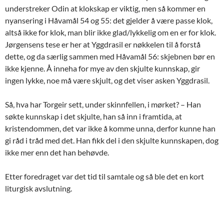
understreker Odin at klokskap er viktig, men så kommer en
nyansering i Håvamål 54 og 55: det gjelder å være passe klok,
altså ikke for klok, man blir ikke glad/lykkelig om en er for klok.
Jørgensens tese er her at Yggdrasil er nøkkelen til å forstå
dette, og da særlig sammen med Håvamål 56: skjebnen bør en
ikke kjenne. Å inneha for mye av den skjulte kunnskap, gir
ingen lykke, noe må være skjult, og det viser asken Yggdrasil.
Så, hva har Torgeir sett, under skinnfellen, i mørket? – Han
søkte kunnskap i det skjulte, han så inn i framtida, at
kristendommen, det var ikke å komme unna, derfor kunne han
gi råd i tråd med det. Han fikk del i den skjulte kunnskapen, dog
ikke mer enn det han behøvde.
Etter foredraget var det tid til samtale og så ble det en kort
liturgisk avslutning.