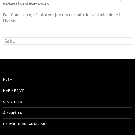
nederst i venstremenyen.
Der finner du også informasjon om de andre kirkeakademiene i
Norge.
Søk
etter:
HJEM
HVEM ER VI?
STATUTTER
ÅRSMØTER
NORSKE KIRKEAKADEMIER