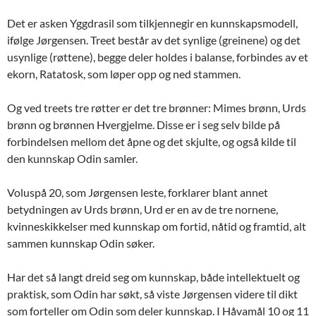
Det er asken Yggdrasil som tilkjennegir en kunnskapsmodell,
ifølge Jørgensen. Treet består av det synlige (greinene) og det
usynlige (røttene), begge deler holdes i balanse, forbindes av et
ekorn, Ratatosk, som løper opp og ned stammen.
Og ved treets tre røtter er det tre brønner: Mimes brønn, Urds
brønn og brønnen Hvergjelme. Disse er i seg selv bilde på
forbindelsen mellom det åpne og det skjulte, og også kilde til
den kunnskap Odin samler.
Voluspå 20, som Jørgensen leste, forklarer blant annet
betydningen av Urds brønn, Urd er en av de tre nornene,
kvinneskikkelser med kunnskap om fortid, nåtid og framtid, alt
sammen kunnskap Odin søker.
Har det så langt dreid seg om kunnskap, både intellektuelt og
praktisk, som Odin har søkt, så viste Jørgensen videre til dikt
som forteller om Odin som deler kunnskap. I Håvamål 10 og 11