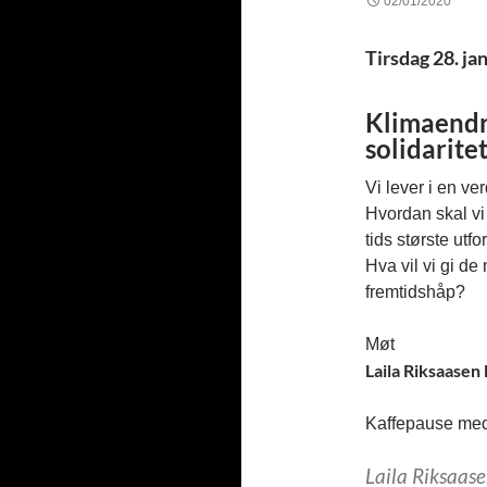
02/01/2020
Tirsdag 28. ja
Klimaendr
solidarite
Vi lever i en ve
Hvordan skal vi
tids største utfo
Hva vil vi gi de
fremtidshåp?
Møt
Laila Riksaasen
Kaffepause med 
Laila Riksaas