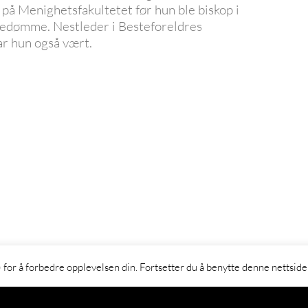
 på Menighetsfakultetet før hun ble biskop i
pedømme. Nestleder i Besteforeldres
ar hun også vært.
avigasjon
 for å forbedre opplevelsen din. Fortsetter du å benytte denne nettsid