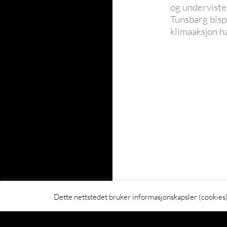
og underviste
Tunsbarg bis
klimaaksjon h
Innleggsn
Dette nettstedet bruker informasjonskapsler (cookies)