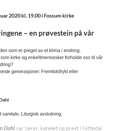
nuar 2020 kl. 19.00 i Fossum kirke
ingene – en prøvestein på vår
t
rden som er preget av et klima i endring.
 som kirke og enkeltmennesker forholde oss til vår
rdring?
 neste generasjoner: Fremtidsfrykt eller
 Dahl
samtale. Liturgisk avslutning.
en Dahl
var lærer, kateket og prest i Nittedal