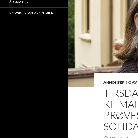
ÅRSMØTER
NORSKE KIRKEAKADEMIER
ANNONSERING AV 
TIRSDA
KLIMA
PRØVES
SOLIDA