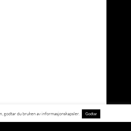
Regler for personvern og informasjonskapsler
en, godtar du bruken av informasjonskapsler.
Godtar