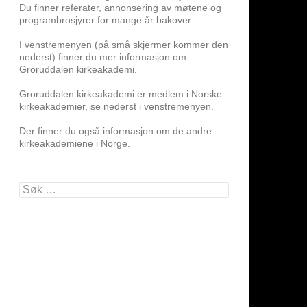
Du finner referater, annonsering av møtene og
programbrosjyrer for mange år bakover.
I venstremenyen (på små skjermer kommer den
nederst) finner du mer informasjon om
Groruddalen kirkeakademi.
Groruddalen kirkeakademi er medlem i Norske
kirkeakademier, se nederst i venstremenyen.
Der finner du også informasjon om de andre
kirkeakademiene i Norge.
Søk
etter: