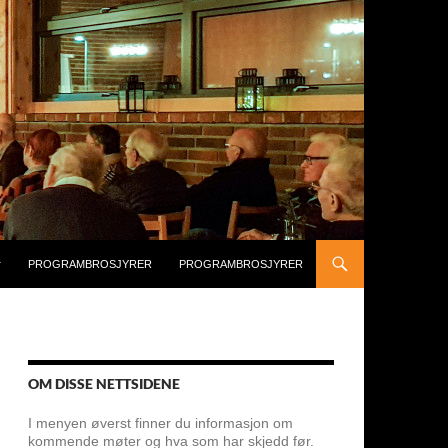
PROGRAMBROSJYRER
PROGRAMBROSJYRER
OM DISSE NETTSIDENE
I menyen øverst finner du informasjon om
kommende møter og hva som har skjedd før.