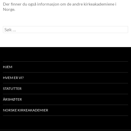
Der finner du også informasjon om de andre kirkeakademiene i
Norge.
Søk
etter:
HJEM
HVEM ER VI?
STATUTTER
ÅRSMØTER
NORSKE KIRKEAKADEMIER