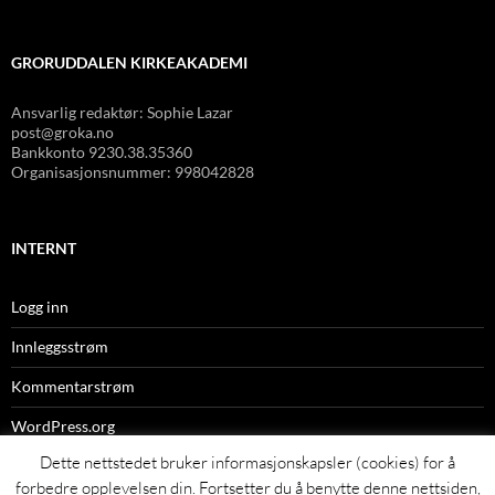
GRORUDDALEN KIRKEAKADEMI
Ansvarlig redaktør: Sophie Lazar
post@groka.no
Bankkonto
9230.38.35360
Organisasjonsnummer: 998042828
INTERNT
Logg inn
Innleggsstrøm
Kommentarstrøm
WordPress.org
Dette nettstedet bruker informasjonskapsler (cookies) for å
forbedre opplevelsen din. Fortsetter du å benytte denne nettsiden,