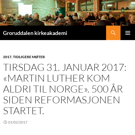
Søk
Groruddalen kirkeakademi
HOPP
PRIMÆ
TIL
INNHOLD
2017
,
TIDLIGERE MØTER
TIRSDAG 31. JANUAR 2017:
«MARTIN LUTHER KOM
ALDRI TIL NORGE». 500 ÅR
SIDEN REFORMASJONEN
STARTET.
01/02/2017