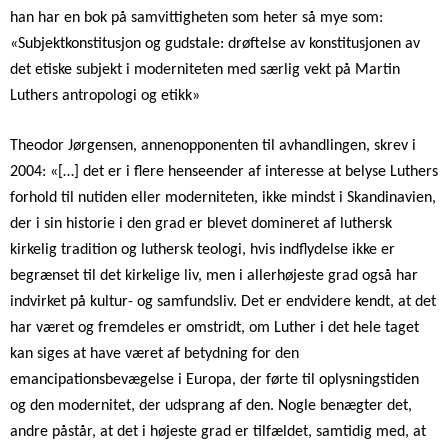
han har en bok på samvittigheten som heter så mye som:
«Subjektkonstitusjon og gudstale: drøftelse av konstitusjonen av
det etiske subjekt i moderniteten med særlig vekt på Martin
Luthers antropologi og etikk»
Theodor Jørgensen, annenopponenten til avhandlingen, skrev i
2004: «[…] det er i flere henseender af interesse at belyse Luthers
forhold til nutiden eller moderniteten, ikke mindst i Skandinavien,
der i sin historie i den grad er blevet domineret af luthersk
kirkelig tradition og luthersk teologi, hvis indflydelse ikke er
begrænset til det kirkelige liv, men i allerhøjeste grad også har
indvirket på kultur- og samfundsliv. Det er endvidere kendt, at det
har været og fremdeles er omstridt, om Luther i det hele taget
kan siges at have været af betydning for den
emancipationsbevægelse i Europa, der førte til oplysningstiden
og den modernitet, der udsprang af den. Nogle benægter det,
andre påstår, at det i højeste grad er tilfældet, samtidig med, at