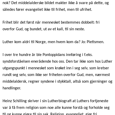
nok? Det middelalderske bildet makter ikke å svare på dette, og
således fører evangeliet ikke til frihet, men til ufrihet.
Frihet blir det først når mennesket bestemmes dobbelt: fri
overfor Gud, og bundet, ut av et kall, til sin neste.
Luther kom aldri til Norge, men hvem kom da? Jo: Pietismen.
I over tre hundre år ble Pontoppidans innføring i f.eks.
syndsforståelsen enerådende hos oss. Den tar ikke som hos Luther
utgangspunkt i mennesket som krøket inn i seg selv, som kretser
rundt seg selv, som ikke ser friheten overfor Gud, men, nærmest
middelaldersk, regner syndene i stykktall, altså som gjerninger og
handlinger.
Heinz Schilling skriver i sin Lutherbiografi at Luthers fortjeneste
var å få frem religion som noe alle kunne forstå og forholde seg
til og kunne gjøre til sin sak. Religion, evangeliet, gjør fri.