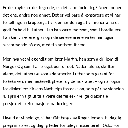
Er det myte, er det legende, er det sann fortelling? Noen mener
det ene, andre noe annet. Det er vel bare å konstatere at vi har
fortellingen i kroppen, at vi kjenner den og at vi mener å ha et
godt forhold til Luther. Han kan være morsom, som i bordtalene,
han kan virke energisk og i de senere årene virker han også
skremmende på oss, med sin antisemittisme.
Men hva vet vi egentlig om bror Martin, han som aldri kom til
Norge? Og som har preget oss for det. Nåden alene, skriften
alene, det lutherske som adelsmerke. Luther som garant for
folkekirken, menneskerettigheter og demokratiet – og i år også
for diakonien: Kirkens Nødhjelps fasteaksjon, som går av stabelen
4. april er valgt ut til å være det felleskirkelige diakonale
prosjektet i reformasjonsmarkeringen.
I kveld er vi heldige, vi har fått besøk av Roger Jensen, til daglig
pilegrimsprest og daglig leder for pilegrimssenteret i Oslo. For