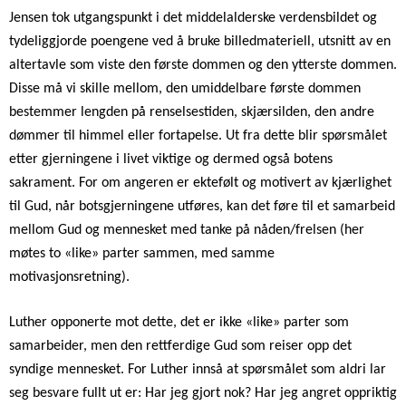
Jensen tok utgangspunkt i det middelalderske verdensbildet og
tydeliggjorde poengene ved å bruke billedmateriell, utsnitt av en
altertavle som viste den første dommen og den ytterste dommen.
Disse må vi skille mellom, den umiddelbare første dommen
bestemmer lengden på renselsestiden, skjærsilden, den andre
dømmer til himmel eller fortapelse. Ut fra dette blir spørsmålet
etter gjerningene i livet viktige og dermed også botens
sakrament. For om angeren er ektefølt og motivert av kjærlighet
til Gud, når botsgjerningene utføres, kan det føre til et samarbeid
mellom Gud og mennesket med tanke på nåden/frelsen (her
møtes to «like» parter sammen, med samme
motivasjonsretning).
Luther opponerte mot dette, det er ikke «like» parter som
samarbeider, men den rettferdige Gud som reiser opp det
syndige mennesket. For Luther innså at spørsmålet som aldri lar
seg besvare fullt ut er: Har jeg gjort nok? Har jeg angret oppriktig