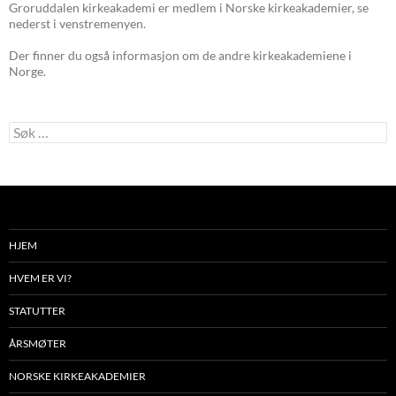
Groruddalen kirkeakademi er medlem i Norske kirkeakademier, se
nederst i venstremenyen.
Der finner du også informasjon om de andre kirkeakademiene i
Norge.
Søk
etter:
HJEM
HVEM ER VI?
STATUTTER
ÅRSMØTER
NORSKE KIRKEAKADEMIER